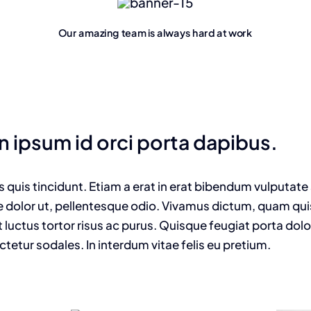
Our amazing team is always hard at work
n ipsum id orci porta dapibus.
us quis tincidunt. Etiam a erat in erat bibendum vulputate
e dolor ut, pellentesque odio. Vivamus dictum, quam quis 
 luctus tortor risus ac purus. Quisque feugiat porta dol
tur sodales. In interdum vitae felis eu pretium.