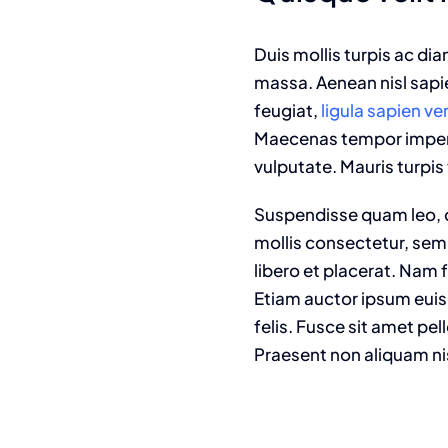
Duis mollis turpis ac di
massa. Aenean nisl sapie
feugiat,
ligula sapien v
Maecenas tempor imperdie
vulputate. Mauris turpis 
Suspendisse quam leo, c
mollis consectetur, sem
libero et placerat. Nam 
Etiam auctor ipsum euism
felis. Fusce sit amet pe
Praesent non aliquam ni