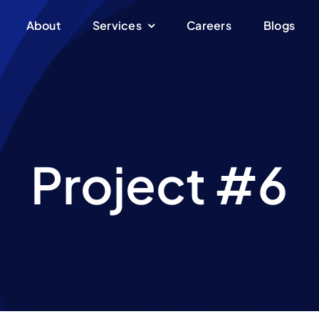
About
Services
Careers
Blogs
Project #6