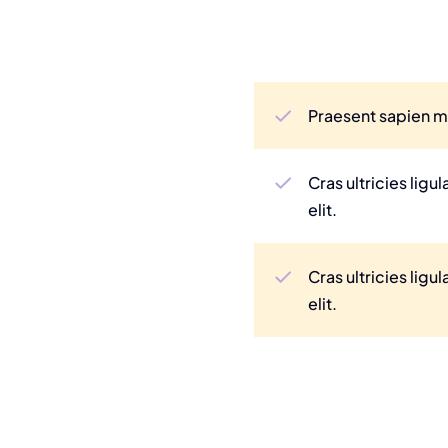
Praesent sapien ma
Cras ultricies lig
elit.
Cras ultricies lig
elit.