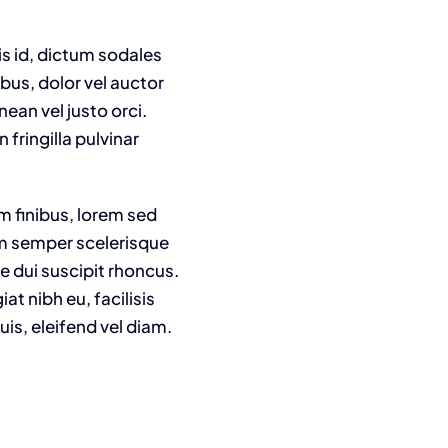
is id, dictum sodales
ibus, dolor vel auctor
nean vel justo orci.
fringilla pulvinar
m finibus, lorem sed
am semper scelerisque
e dui suscipit rhoncus.
t nibh eu, facilisis
is, eleifend vel diam.