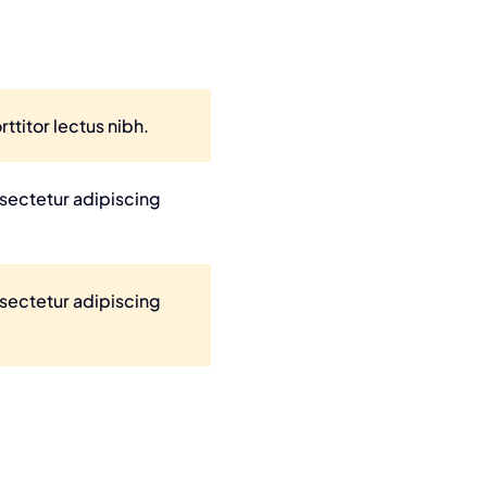
ttitor lectus nibh.
nsectetur adipiscing
nsectetur adipiscing