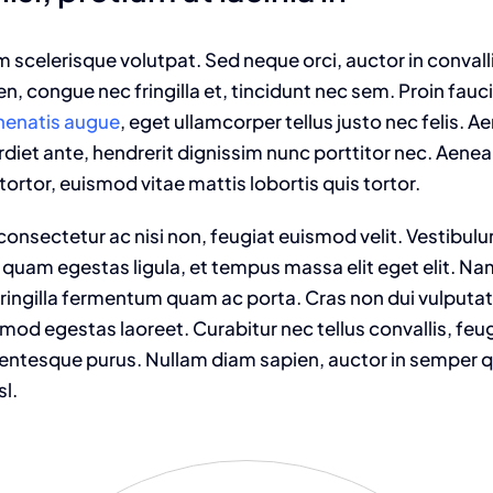
am scelerisque volutpat. Sed neque orci, auctor in convall
n, congue nec fringilla et, tincidunt nec sem. Proin fauc
enenatis augue
, eget ullamcorper tellus justo nec felis. Ae
t ante, hendrerit dignissim nunc porttitor nec. Aenean 
tortor, euismod vitae mattis lobortis quis tortor.
onsectetur ac nisi non, feugiat euismod velit. Vestibulu
 quam egestas ligula, et tempus massa elit eget elit. N
fringilla fermentum quam ac porta. Cras non dui vulputat
od egestas laoreet. Curabitur nec tellus convallis, feugia
llentesque purus. Nullam diam sapien, auctor in semper qu
sl.